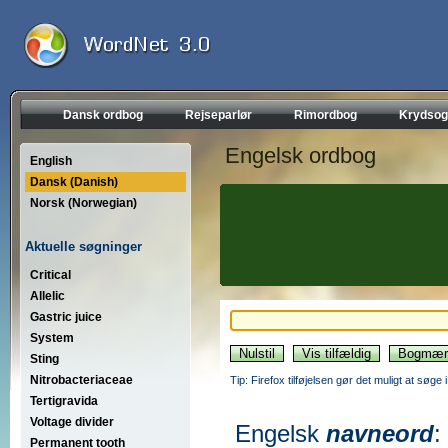
Dansk ordbog
Rejseparlør
Rimordbog
Krydsog
Engelsk ordbog
English
Dansk (Danish)
Norsk (Norwegian)
Aktuelle søgninger
Critical
Allelic
Gastric juice
System
Sting
Nitrobacteriaceae
Tip: Firefox tilføjelsen gør det muligt at søg
Tertigravida
Voltage divider
Engelsk
navneord
:
Permanent tooth