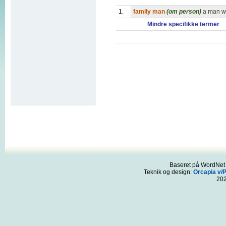
1.
family man
(om person)
a man wh
Mindre specifikke termer
Baseret på WordNet 3
Teknik og design:
Orcapia v/
20