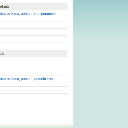
efruits
itrus maxima
,
pomelo tree
,
pummelo
,
ulp
itrus maxima
,
pomelo
,
pomelo tree
,