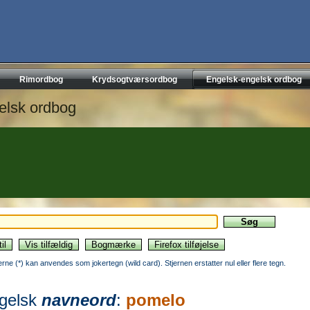
Rimordbog
Krydsogtværsordbog
Engelsk-engelsk ordbog
elsk ordbog
jerne (*) kan anvendes som jokertegn (wild card). Stjernen erstatter nul eller flere tegn.
gelsk
navneord
:
pomelo