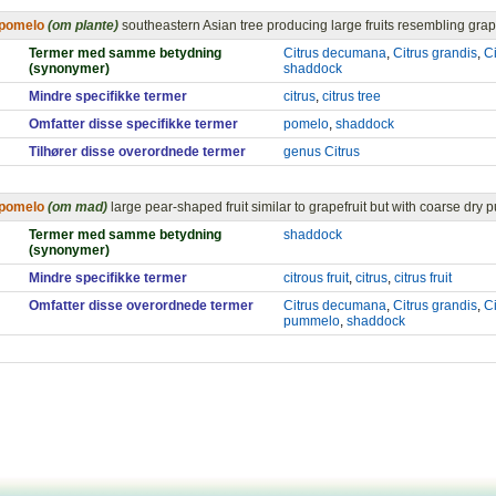
pomelo
(om plante)
southeastern Asian tree producing large fruits resembling grap
Termer med samme betydning
Citrus decumana
,
Citrus grandis
,
C
(synonymer)
shaddock
Mindre specifikke termer
citrus
,
citrus tree
Omfatter disse specifikke termer
pomelo
,
shaddock
Tilhører disse overordnede termer
genus Citrus
pomelo
(om mad)
large pear-shaped fruit similar to grapefruit but with coarse dry p
Termer med samme betydning
shaddock
(synonymer)
Mindre specifikke termer
citrous fruit
,
citrus
,
citrus fruit
Omfatter disse overordnede termer
Citrus decumana
,
Citrus grandis
,
C
pummelo
,
shaddock