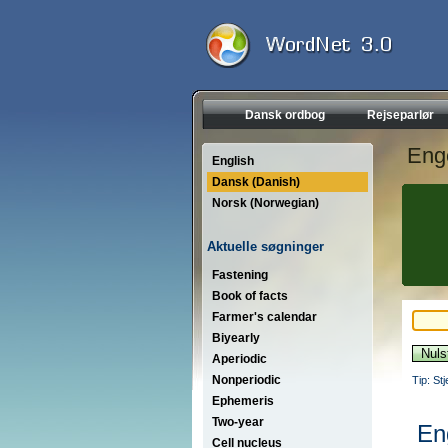
Dansk ordbog
Rejseparlør
Eng
English
Dansk (Danish)
Norsk (Norwegian)
Aktuelle søgninger
Fastening
Book of facts
Farmer's calendar
Biyearly
Aperiodic
Nonperiodic
Tip: St
Ephemeris
Two-year
En
Cell nucleus