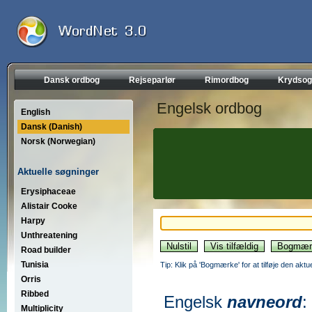
Dansk ordbog
Rejseparlør
Rimordbog
Krydsog
Engelsk ordbog
English
Dansk (Danish)
Norsk (Norwegian)
Aktuelle søgninger
Erysiphaceae
Alistair Cooke
Harpy
Unthreatening
Road builder
Tunisia
Tip: Klik på 'Bogmærke' for at tilføje den akt
Orris
Ribbed
Engelsk
navneord
:
Multiplicity