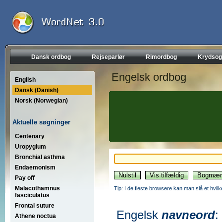
Dansk ordbog
Rejseparlør
Rimordbog
Krydsog
Engelsk ordbog
English
Dansk (Danish)
Norsk (Norwegian)
Aktuelle søgninger
Centenary
Uropygium
Bronchial asthma
Endaemonism
Pay off
Malacothamnus
Tip: I de fleste browsere kan man slå et hvilk
fasciculatus
Frontal suture
Engelsk
navneord
:
Athene noctua