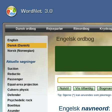
Dansk ordbog
Rejseparlør
Rimordbog
Krydsog
Engelsk ordbog
English
Dansk (Danish)
Norsk (Norwegian)
Aktuelle søgninger
Suction
Reductio
Passenger
Equal-area projection
Culvers physic
Defender
Tip: Stjerne (*) kan anvendes som jokertegn (wi
Psychedelic rock
Boethius
Engelsk
navneord
:
Asunder