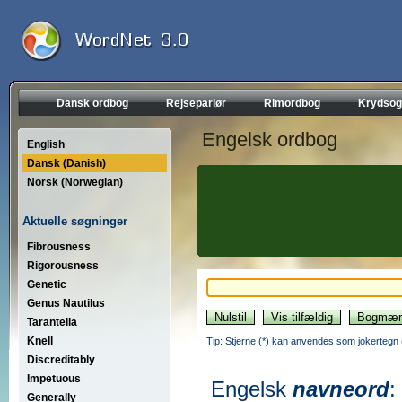
Dansk ordbog
Rejseparlør
Rimordbog
Krydsog
Engelsk ordbog
English
Dansk (Danish)
Norsk (Norwegian)
Aktuelle søgninger
Fibrousness
Rigorousness
Genetic
Genus Nautilus
Tarantella
Knell
Tip: Stjerne (*) kan anvendes som jokertegn (wi
Discreditably
Impetuous
Engelsk
navneord
:
Generally