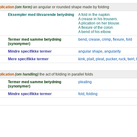
plication
(om form)
an angular or rounded shape made by folding
Eksempler med tilsvarende betydning
A fold in the napkin.
A crease in his trousers.
A plication on her blouse.
A flexure of the colon.
A bend of his elbow.
Termer med samme betydning
bend
,
crease
,
crimp
,
flexure
,
fold
(synonymer)
Mindre specifikke termer
angular shape
,
angularity
Mere specifikke termer
kink
,
plait
,
pleat
,
pucker
,
ruck
,
twirl
,
plication
(om handling)
the act of folding in parallel folds
Termer med samme betydning
pleating
(synonymer)
Mindre specifikke termer
fold
,
folding