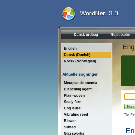
Dansk ordbog
Rejseparlør
Eng
English
Dansk (Danish)
Norsk (Norwegian)
Aktuelle søgninger
Metaplastic anemia
Blanching agent
Plain-woven
Scaly fern
Dog laurel
Vibrating reed
Tip: Fi
Blower
Slimed
En
Glassworks