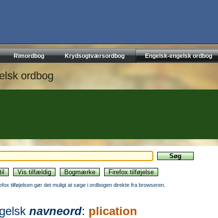
Rimordbog
Krydsogtværsordbog
Engelsk-engelsk ordbog
elsk ordbog
refox tilføjelsen gør det muligt at søge i ordbogen direkte fra browseren.
gelsk
navneord
:
plication