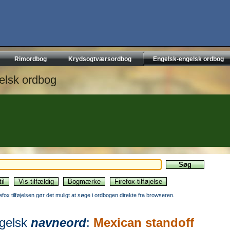
Rimordbog
Krydsogtværsordbog
Engelsk-engelsk ordbog
elsk ordbog
refox tilføjelsen gør det muligt at søge i ordbogen direkte fra browseren.
gelsk
navneord
:
Mexican standoff