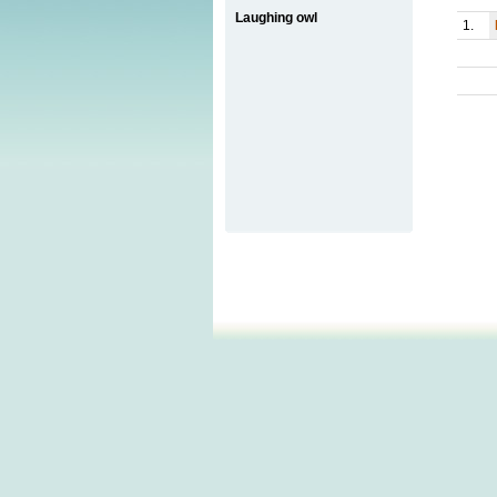
Laughing owl
1.