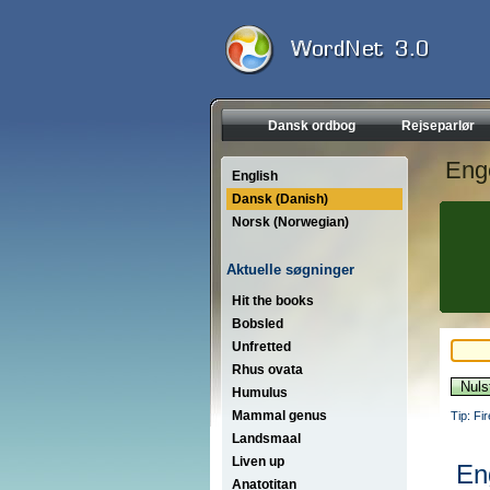
Dansk ordbog
Rejseparlør
Eng
English
Dansk (Danish)
Norsk (Norwegian)
Aktuelle søgninger
Hit the books
Bobsled
Unfretted
Rhus ovata
Humulus
Mammal genus
Tip: Fi
Landsmaal
Liven up
En
Anatotitan