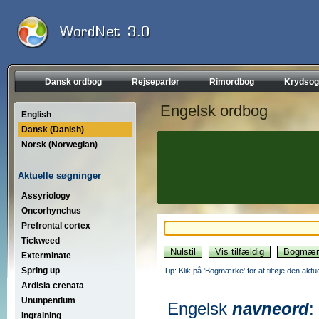
Dansk ordbog
Rejseparlør
Rimordbog
Krydsog
Engelsk ordbog
English
Dansk (Danish)
Norsk (Norwegian)
Aktuelle søgninger
Assyriology
Oncorhynchus
Prefrontal cortex
Tickweed
Exterminate
Spring up
Tip: Klik på 'Bogmærke' for at tilføje den akt
Ardisia crenata
Ununpentium
Engelsk
navneord
:
Ingraining