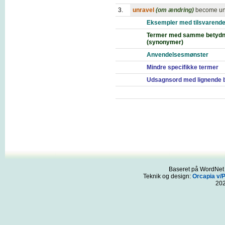
3.
unravel
(om ændring)
become u
Eksempler med tilsvarende
Termer med samme betydn
(synonymer)
Anvendelsesmønster
Mindre specifikke termer
Udsagnsord med lignende 
Baseret på WordNet 3
Teknik og design:
Orcapia v/
20