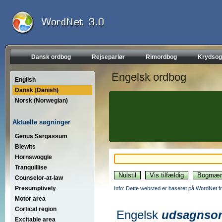
Dansk ordbog
Rejseparlør
Rimordbog
Krydsog
Engelsk ordbog
English
Dansk (Danish)
Norsk (Norwegian)
Aktuelle søgninger
Genus Sargassum
Blewits
Hornswoggle
Tranquillise
Counselor-at-law
Presumptively
Info: Dette websted er baseret på WordNet fr
Motor area
Cortical region
Engelsk
udsagnso
Excitable area