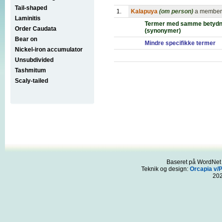
Tail-shaped
1.
Kalapuya
(om person)
a member 
Laminitis
Termer med samme betydn
Order Caudata
(synonymer)
Bear on
Mindre specifikke termer
Nickel-iron accumulator
Unsubdivided
Tashmitum
Scaly-tailed
Baseret på WordNet 3
Teknik og design:
Orcapia v/
20