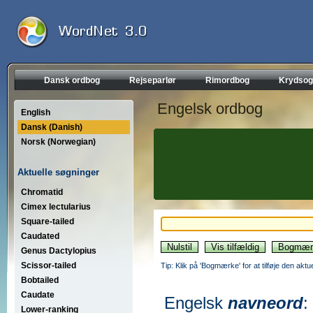
Dansk ordbog
Rejseparlør
Rimordbog
Krydsog
Engelsk ordbog
English
Dansk (Danish)
Norsk (Norwegian)
Aktuelle søgninger
Chromatid
Cimex lectularius
Square-tailed
Caudated
Genus Dactylopius
Scissor-tailed
Tip: Klik på 'Bogmærke' for at tilføje den akt
Bobtailed
Caudate
Engelsk
navneord
:
Lower-ranking