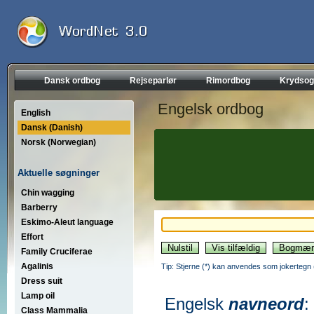
Dansk ordbog
Rejseparlør
Rimordbog
Krydsog
Engelsk ordbog
English
Dansk (Danish)
Norsk (Norwegian)
Aktuelle søgninger
Chin wagging
Barberry
Eskimo-Aleut language
Effort
Family Cruciferae
Agalinis
Tip: Stjerne (*) kan anvendes som jokertegn (wi
Dress suit
Lamp oil
Engelsk
navneord
:
Class Mammalia