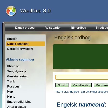
Dansk ordbog
Rejseparlør
Rimordbog
Krydsog
Engelsk ordbog
English
Dansk (Danish)
Norsk (Norwegian)
Aktuelle søgninger
Photo op
Song dynasty
Genista raetam
Trunk
Rosebush
Hep
Tip: Firefox tilføjelsen gør det muligt at søg
Hip to
Enarthrodial joint
Engelsk
navneord
:
Arteria glutes