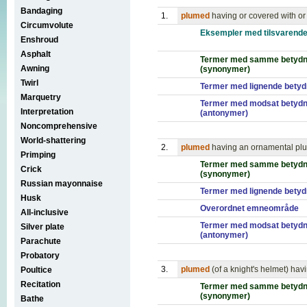
Bandaging
1.
plumed
having or covered with o
Circumvolute
Eksempler med tilsvarende
Enshroud
Asphalt
Termer med samme betydn
Awning
(synonymer)
Twirl
Termer med lignende betyd
Marquetry
Termer med modsat betydn
Interpretation
(antonymer)
Noncomprehensive
World-shattering
2.
plumed
having an ornamental plum
Primping
Termer med samme betydn
Crick
(synonymer)
Russian mayonnaise
Termer med lignende betyd
Husk
Overordnet emneområde
All-inclusive
Termer med modsat betydn
Silver plate
(antonymer)
Parachute
Probatory
3.
plumed
(of a knight's helmet) ha
Poultice
Recitation
Termer med samme betydn
(synonymer)
Bathe