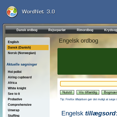
Dansk ordbog
Rejseparlør
Rimordbog
Krydsog
Engelsk ordbog
English
Dansk (Danish)
Norsk (Norwegian)
Aktuelle søgninger
Hoi polloi
Airing cupboard
Africa
White knight
See to it
Probative
Tip: Firefox tilføjelsen gør det muligt at søg
Comprehensive
Unwrap
Engelsk
tillægsord
Stuffing