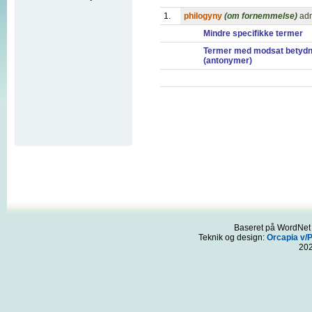
1.
philogyny
(om fornemmelse)
adm
Mindre specifikke termer
Termer med modsat betydn
(antonymer)
Baseret på WordNet 3
Teknik og design:
Orcapia v/
20