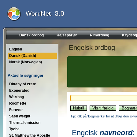
Dansk ordbog
Rejseparlør
Rimordbog
Krydsog
Engelsk ordbog
English
Dansk (Danish)
Norsk (Norwegian)
Aktuelle søgninger
Dittany of crete
Exonerated
Warthog
Roomette
Forever
Sash weight
Tip: Klik på 'Bogmærke' for at tilføje den akt
Thermal emission
Tyche
Engelsk
navneord
:
St. Matthew the Apostle