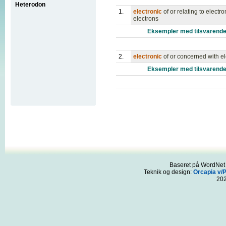
Heterodon
1.
electronic
of or relating to elect
electrons
Eksempler med tilsvarende
2.
electronic
of or concerned with e
Eksempler med tilsvarende
Baseret på WordNet 3
Teknik og design:
Orcapia v/
20