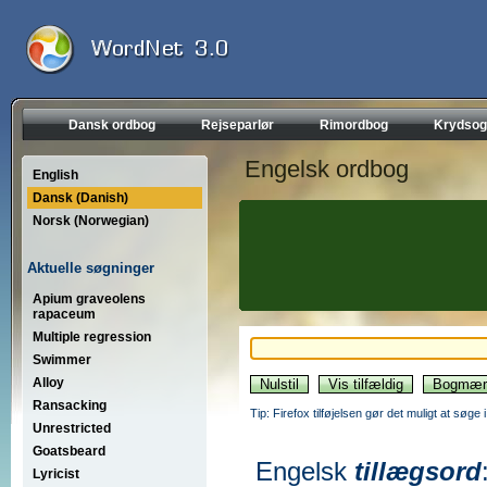
Dansk ordbog
Rejseparlør
Rimordbog
Krydsog
Engelsk ordbog
English
Dansk (Danish)
Norsk (Norwegian)
Aktuelle søgninger
Apium graveolens
rapaceum
Multiple regression
Swimmer
Alloy
Ransacking
Tip: Firefox tilføjelsen gør det muligt at søg
Unrestricted
Goatsbeard
Engelsk
tillægsord
Lyricist