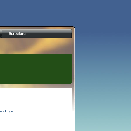
Sprogforum
s et tegn.