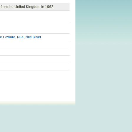
e from the United Kingdom in 1962
e Edward
,
Nile
,
Nile River