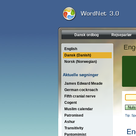
Dansk ordbog
Rejseparlør
Eng
English
Dansk (Danish)
Norsk (Norwegian)
Aktuelle søgninger
James Edward Meade
German cockroach
Fifth cranial nerve
Cogent
Muslim calendar
Patronised
Tip: Sp
Ashur
Transitivity
En
Pantomimist