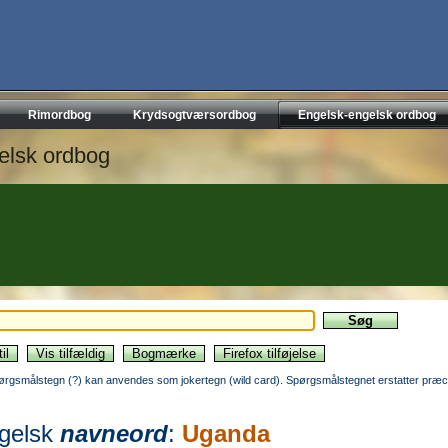
Rimordbog
Krydsogtværsordbog
Engelsk-engelsk ordbog
elsk ordbog
ørgsmålstegn (?) kan anvendes som jokertegn (wild card). Spørgsmålstegnet erstatter præci
gelsk
navneord
:
Uganda