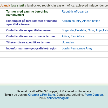
Uganda
(om sted)
a landlocked republic in eastern Africa; achieved independenc
Termer med samme betydning
Republic of Uganda
(synonymer)
Eksempler på forekomster af mindre
African country
,
African nation
specifikke termer
Omfatter disse specifikke termer
Buganda
,
Entebbe
,
Gulu
,
Jinja
,
Lak
Omfatter disse overordnede termer
Africa
,
East Africa
Tilhører disse specifikke termer
Ugandan
Indenfor samme (geografiske) region
Lord's Resistance Army
Baseret på WordNet 3.0 copyright © Princeton University.
Teknik og design:
Orcapia v/Per Bang
. Dansk bearbejdning:
Peter Jensen
.
2026
onlineordbog.dk