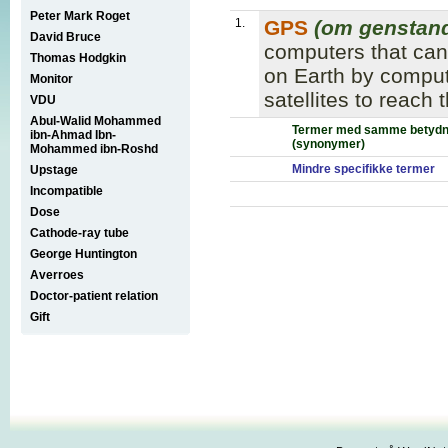
Peter Mark Roget
1.
GPS
(om genstan
David Bruce
computers that can 
Thomas Hodgkin
on Earth by computi
Monitor
satellites to reach 
VDU
Abul-Walid Mohammed
Termer med samme betydn
ibn-Ahmad Ibn-
(synonymer)
Mohammed ibn-Roshd
Mindre specifikke termer
Upstage
Incompatible
Dose
Cathode-ray tube
George Huntington
Averroes
Doctor-patient relation
Gift