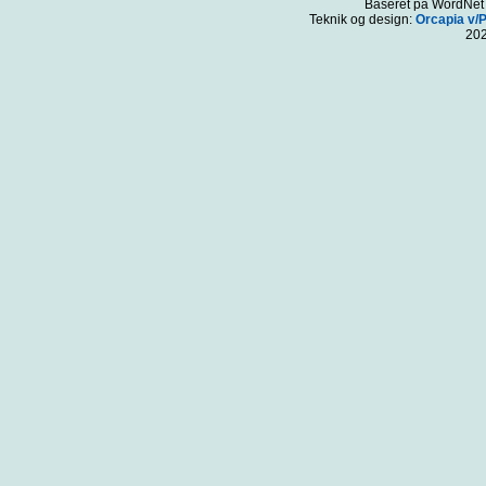
Baseret på WordNet 3
Teknik og design:
Orcapia v/
20