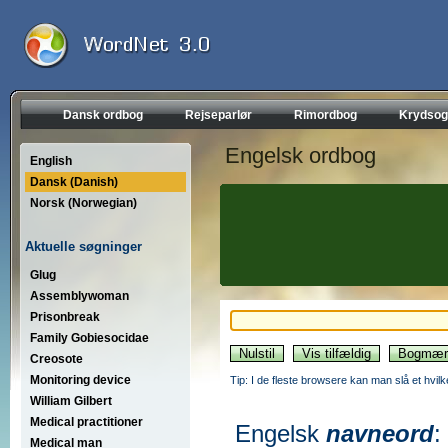
Dansk ordbog
Rejseparlør
Rimordbog
Krydsog
Engelsk ordbog
English
Dansk (Danish)
Norsk (Norwegian)
Aktuelle søgninger
Glug
Assemblywoman
Prisonbreak
Family Gobiesocidae
Creosote
Monitoring device
Tip: I de fleste browsere kan man slå et hvilk
William Gilbert
Medical practitioner
Engelsk
navneord
:
Medical man