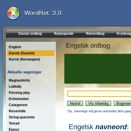
Dansk ordbog
Rejseparlør
Rimordbog
Krydsog
Engelsk ordbog
English
Dansk (Danish)
Norsk (Norwegian)
Aktuelle søgninger
Magnanimity
Loblolly
Passing play
Exhumation
Categorem
Resemble
Tip: Jokertegn må gerne anvendes flere gang
String quartette
Tetrad
Engelsk
navneord
:
Epoxy