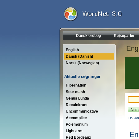
Dansk ordbog
Rejseparlør
Eng
English
Dansk (Danish)
Norsk (Norwegian)
Aktuelle søgninger
Hibernation
Sour mash
Genus Lunda
Recalcitrant
Uncommunicative
Accomplice
Tip: Jo
Polemonium
Light arm
En
Red Bordeaux