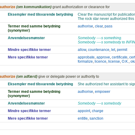
authorize
(om kommunikation)
grant authorization or clearance for
Eksempler med tilsvarende betydning
Clear the manuscript for publicatio
The rock star never authorized thi
Termer med samme betydning
authorise
,
clear
,
pass
(synonymer)
Anvendelsesmønster
Somebody ----s something.
Somebody ----s somebody to INFI
Mindre specifikke termer
allow
,
countenance
,
let
,
permit
Mere specifikke termer
approbate
,
approve
,
certificate
,
cert
formalize
,
licence
,
license
,
O.K.
,
ok
authorize
(om adfærd)
give or delegate power or authority to
Eksempler med tilsvarende betydning
She authorized her assistant to sig
Termer med samme betydning
authorise
,
empower
(synonymer)
Anvendelsesmønster
Somebody ----s somebody
Mindre specifikke termer
appoint
,
charge
Mere specifikke termer
entitle
,
sanction