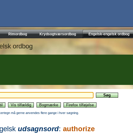
Rimordbog
Krydsogtværsordbog
Engelsk-engelsk ordbog
elsk ordbog
kertegn må gerne anvendes flere gange i hver søgning.
gelsk
udsagnsord
:
authorize