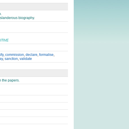
n.
s slanderous biography.
NITIVE
ify
,
commission
,
declare
,
formalise
,
ay
,
sanction
,
validate
n the papers.