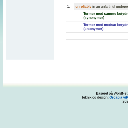
1.
unreliably
in an unfaithful undep
Termer med samme betydn
(synonymer)
Termer med modsat betydn
(antonymer)
Baseret på WordNet 3
Teknik og design:
Orcapia v/
20