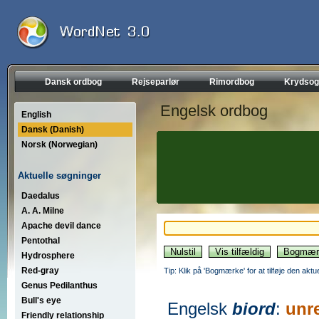
Dansk ordbog
Rejseparlør
Rimordbog
Krydsog
Engelsk ordbog
English
Dansk (Danish)
Norsk (Norwegian)
Aktuelle søgninger
Daedalus
A. A. Milne
Apache devil dance
Pentothal
Hydrosphere
Red-gray
Tip: Klik på 'Bogmærke' for at tilføje den akt
Genus Pedilanthus
Bull's eye
Engelsk
biord
:
unre
Friendly relationship