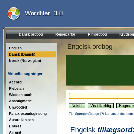
Dansk ordbog
Rejseparlør
Rimordbog
Krydsog
Engelsk ordbog
English
Dansk (Danish)
Norsk (Norwegian)
Aktuelle søgninger
Accord
Plebeian
Wisdom tooth
Anastigmatic
Unwooded
Panax pseudoginseng
Tip: Spørgsmålstegn (?) kan anvendes som jo
Australian pea
Brakes
Engelsk
tillægsord
Air unit