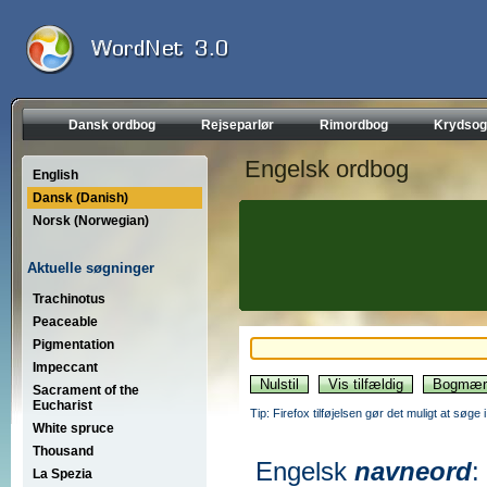
Dansk ordbog
Rejseparlør
Rimordbog
Krydsog
Engelsk ordbog
English
Dansk (Danish)
Norsk (Norwegian)
Aktuelle søgninger
Trachinotus
Peaceable
Pigmentation
Impeccant
Sacrament of the
Eucharist
Tip: Firefox tilføjelsen gør det muligt at søg
White spruce
Thousand
Engelsk
navneord
:
La Spezia