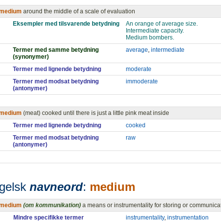
medium
around the middle of a scale of evaluation
Eksempler med tilsvarende betydning
An orange of average size.
Intermediate capacity.
Medium bombers.
Termer med samme betydning
average
,
intermediate
(synonymer)
Termer med lignende betydning
moderate
Termer med modsat betydning
immoderate
(antonymer)
medium
(meat) cooked until there is just a little pink meat inside
Termer med lignende betydning
cooked
Termer med modsat betydning
raw
(antonymer)
gelsk
navneord
:
medium
medium
(om kommunikation)
a means or instrumentality for storing or communica
Mindre specifikke termer
instrumentality
,
instrumentation