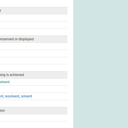
r
preserved or displayed
ing is achieved
olvent.
nt
,
resolvent
,
solvent
tion