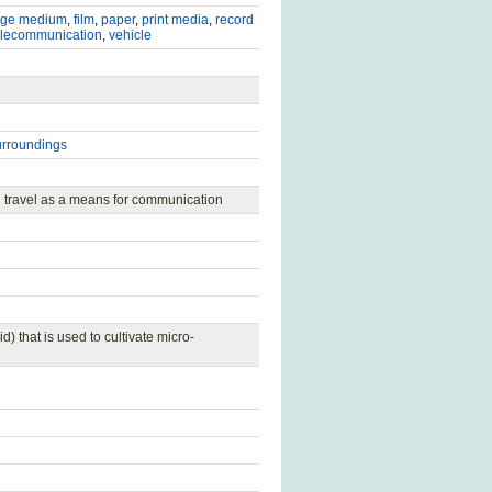
age medium
,
film
,
paper
,
print media
,
record
elecommunication
,
vehicle
urroundings
n travel as a means for communication
d) that is used to cultivate micro-