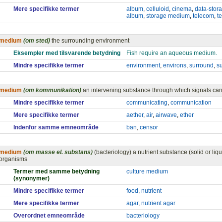
Mere specifikke termer
album
,
celluloid
,
cinema
,
data-stor
album
,
storage medium
,
telecom
,
t
medium
(om sted)
the surrounding environment
Eksempler med tilsvarende betydning
Fish require an aqueous medium.
Mindre specifikke termer
environment
,
environs
,
surround
,
s
medium
(om kommunikation)
an intervening substance through which signals ca
Mindre specifikke termer
communicating
,
communication
Mere specifikke termer
aether
,
air
,
airwave
,
ether
Indenfor samme emneområde
ban
,
censor
medium
(om masse el. substans)
(bacteriology) a nutrient substance (solid or liqui
organisms
Termer med samme betydning
culture medium
(synonymer)
Mindre specifikke termer
food
,
nutrient
Mere specifikke termer
agar
,
nutrient agar
Overordnet emneområde
bacteriology