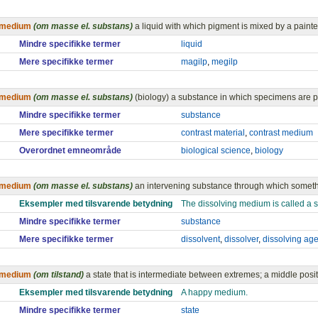
medium
(om masse el. substans)
a liquid with which pigment is mixed by a painte
Mindre specifikke termer
liquid
Mere specifikke termer
magilp
,
megilp
medium
(om masse el. substans)
(biology) a substance in which specimens are 
Mindre specifikke termer
substance
Mere specifikke termer
contrast material
,
contrast medium
Overordnet emneområde
biological science
,
biology
medium
(om masse el. substans)
an intervening substance through which someth
Eksempler med tilsvarende betydning
The dissolving medium is called a s
Mindre specifikke termer
substance
Mere specifikke termer
dissolvent
,
dissolver
,
dissolving age
medium
(om tilstand)
a state that is intermediate between extremes; a middle posi
Eksempler med tilsvarende betydning
A happy medium.
Mindre specifikke termer
state