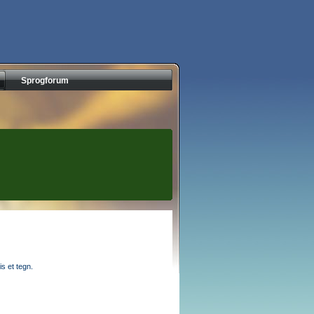
Sprogforum
s et tegn.