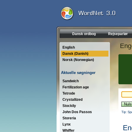
Dansk ordbog
Rejseparlør
Eng
English
Dansk (Danish)
Norsk (Norwegian)
Aktuelle søgninger
Sandwich
Fertilization age
Tetrode
Crystallized
Stockily
John Dos Passos
Tip: Sp
Storeria
Lynx
En
Whiffer