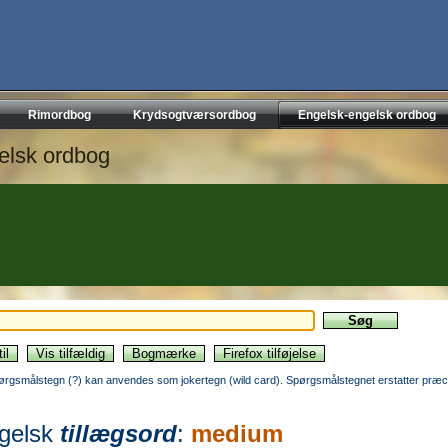
Rimordbog
Krydsogtværsordbog
Engelsk-engelsk ordbog
elsk ordbog
ørgsmålstegn (?) kan anvendes som jokertegn (wild card). Spørgsmålstegnet erstatter præci
gelsk
tillægsord
:
medium