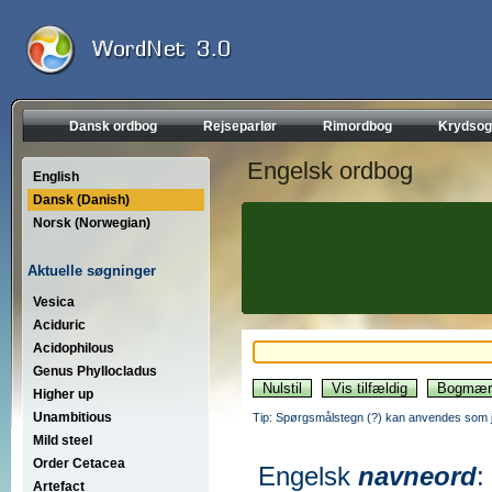
Dansk ordbog
Rejseparlør
Rimordbog
Krydsog
Engelsk ordbog
English
Dansk (Danish)
Norsk (Norwegian)
Aktuelle søgninger
Vesica
Aciduric
Acidophilous
Genus Phyllocladus
Higher up
Unambitious
Tip: Spørgsmålstegn (?) kan anvendes som jo
Mild steel
Order Cetacea
Engelsk
navneord
:
Artefact