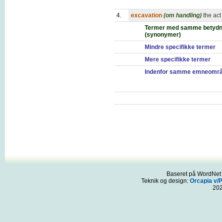
4.
excavation
(om handling)
the act
Termer med samme betydn
(synonymer)
Mindre specifikke termer
Mere specifikke termer
Indenfor samme emneomr
Baseret på WordNet 3
Teknik og design:
Orcapia v/
20