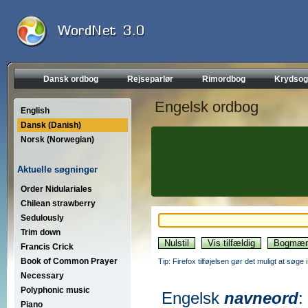
Dansk ordbog
Rejseparlør
Rimordbog
Krydsog
Engelsk ordbog
English
Dansk (Danish)
Norsk (Norwegian)
Aktuelle søgninger
Order Nidulariales
Chilean strawberry
Sedulously
Trim down
Francis Crick
Book of Common Prayer
Tip: Firefox tilføjelsen gør det muligt at søg
Necessary
Polyphonic music
Engelsk
navneord
:
Piano