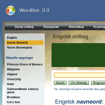
Dansk ordbog
Rejseparlør
Rimordbog
Krydsog
Engelsk ordbog
English
Dansk (Danish)
Norsk (Norwegian)
Aktuelle søgninger
Princess Grace of Monaco
Mitigative
Aligned
Unvarying
Halal
Submandibular salivary
Tip: Jokertegn må gerne anvendes flere gang
gland
Browbeat
Engelsk
navneord
:
Cat's feet