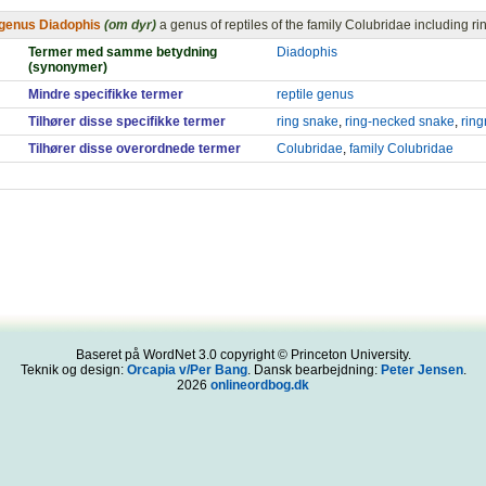
genus Diadophis
(om dyr)
a genus of reptiles of the family Colubridae including 
Termer med samme betydning
Diadophis
(synonymer)
Mindre specifikke termer
reptile genus
Tilhører disse specifikke termer
ring snake
,
ring-necked snake
,
rin
Tilhører disse overordnede termer
Colubridae
,
family Colubridae
Baseret på WordNet 3.0 copyright © Princeton University.
Teknik og design:
Orcapia v/Per Bang
. Dansk bearbejdning:
Peter Jensen
.
2026
onlineordbog.dk