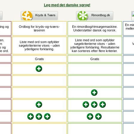
Leg med det danske sprog!
En mi
ing og
Ordbog for kryds-og-tværs-
En rimordbog/rimsøgemaskine.
melle
.
løseren
Understøtter dansk og norsk.
en.
Liste med ord som opfylder
Liste med ord som opfylder
om
søgekriterierne vises - uden
V
søgekriterierne vises - uden
s og
yderligere forklaring. Resultaterne
yderligere forklaring.
de ord.
kan sorteres efter flere kriterier.
Gratis
Gratis