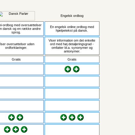
Engelsk ordbog
ni-ordbog med oversættelser
En engelsk online ordbog med
m dansk og en række andre
hjælpetekst på dansk.
sprog.
Viser information om det enkelte
iser oversøttelser uden
ord med høj detaljeringsgrad -
ordforklaringer.
omfatter bl.a. synonymer og
antonymer.
Gratis
Gratis