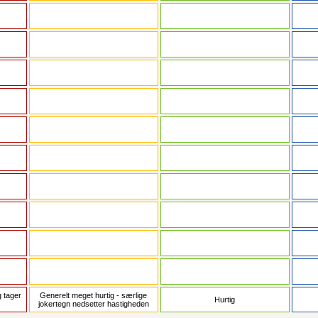
 tager
Generelt meget hurtig - særlige
Hurtig
jokertegn nedsetter hastigheden